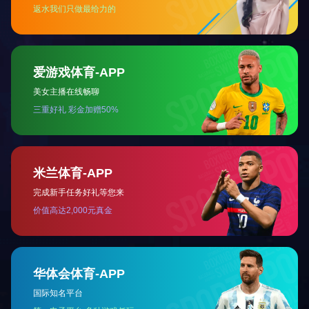
地址：宁夏银川市兴庆区玉皇阁北街18号
电话：0951-6022945
邮箱：6022945@waterych.com
版权所有： 万象城手机在线官网-万象城(中国) Copyright © 2023 All Rights
Reserved
关于我们
新闻中心
信息公开
党群建设
业务板块
千亿体育-千亿qianyi(中国)
168体育·（中国）官方网站
爱体育-爱体育