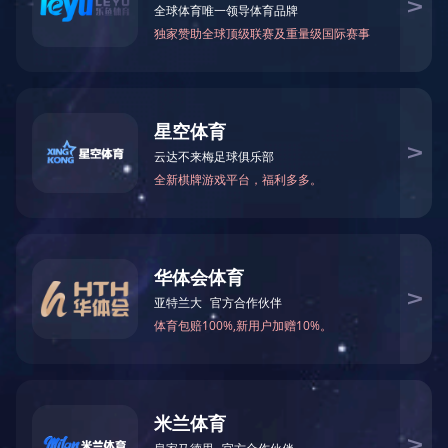
识。近日，银川中铁水务各党支部按照公司纪委要求组织全
体党员和副科级以上管理人员集中观看了警示教育专题片
《国家监察》。
该片是由中央纪委国家监委宣传部联合中央广播电视总
台摄制的五集纪实专题片，选取20余个近两年来发生的真实