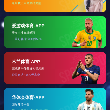
双责”防范业务工作廉洁风险;六是加强队伍建设，以党建引领
企业高质量发展。
吴琦强调：廉政谈话是党内监督的一项基本制度,是预防
腐败的有效手段,是避免或减少领导干部犯错误的重要途径，
可以说廉政谈话在惩前毖后、治病救人方面有着积极的作
用。我们各位分管领导也要对分管部门负责人做好党风廉政
谈话，谈话内容也可根据不同部门具体情况，在公司明确的
谈话内容下自己增加，同时按要求做好谈心谈话记录。今年
是中铁水务重组元年，各项工作极其繁重，我们要按照中铁
水务四季度重点工作安排，层层压实责任，千方百计超额完
成“攻坚四季度、决胜保目标”劳动竞赛目标;要深入推进思想
教育工作，把集团公司“践行六新理念、共筑铁工梦想”教育工
作作为当前重要任务;要加强党的建设、加强干部人才队伍建
设、加强作风建设。希望我们领导班子切实将各项工作落到