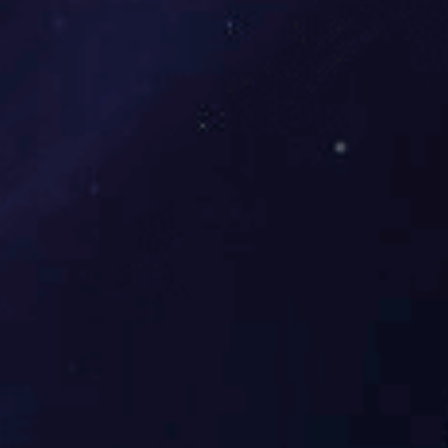
清廉工作氛围等方面提出了四点要求。一是要筑牢思想防
线，做到遵规守纪，强调坚定理想信念是我党思想建设的首
要任务，教育引导党员和各级管理人员牢记党的宗旨，树立
正确的世界观、人生观、价值观，加强自身品德修养建设，
促进个人的全面发展;二是要保持清醒头脑抵制奢靡之风，各
级领导干部要带头弘扬党的优良传统和作风，自觉接受党内
和人民群众监督，扬清抑浊;三是要在反对形式主义、官僚主
义上下功夫，坚持以人民群众为中心的发展思想，积极作
为、履职尽责，严明政治纪律和政治规矩，坚决整治形式主
义、官僚主义;四是要营造风清气正、凝心聚力的干事创业氛
围，把党风廉政和强化作风问题作为重中之重，群众反对什
么、痛恨什么，我们就坚决防范和纠正什么，坚决整治群众
身边的腐败和作风问题。