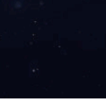
地址：宁夏银川市兴庆区玉皇阁北街18号
电话：0951-6022945
邮箱：6022945@waterych.com
版权所有： 万象城手机在线官网-万象城(中国) Copyright © 2023 All Rights
Reserved
关于我们
新闻中心
信息公开
党群建设
业务板块
千亿体育-千亿qianyi(中国)
168体育·（中国）官方网站
爱体育-爱体育
（中国）
华体会体育-华体会(中国)-华体会(中国)
开云体云app登录入口-
开云（中国）
AK官网-AK(中国)
米兰体育-米兰（中国)
星空官方版网站
登录入口-星空(中国)
九游网页版登录入口-九游(中国)
皇冠球网-【中