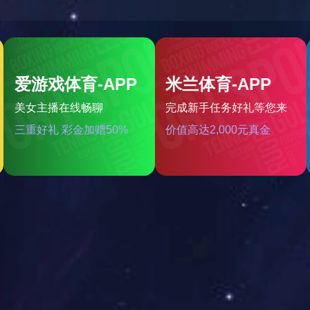
管理、三级监测”保证供水水质
公司通过科学调度、净化消毒等方式保障供水的水质。同时还采
管理。