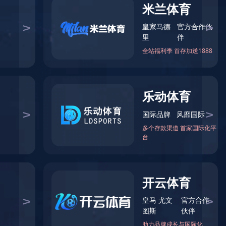
测”制度保证供水水质