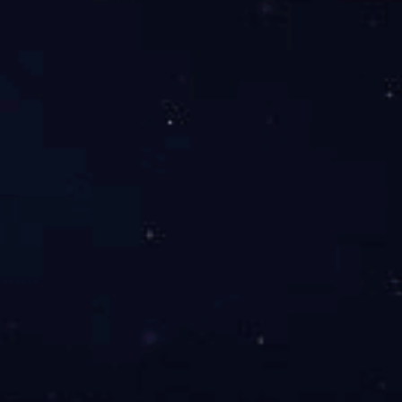
智慧水务
党群建设
业务板块
党建活动
万象城手机在线官网-万象城
党风廉政
制水公司