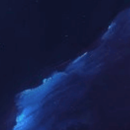
录在线监测数据一次;
大肠菌群、色度、肉眼可见物、臭和味、耗氧
菌群、总大肠菌群、色、肉眼可见物、臭和