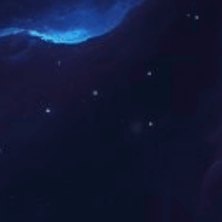
万象城手机在线官网-万象城(中国) 日常
上一篇：
生活饮用水的评价依据和指标
下一篇：
万象城手机在线官网-万象城(中国) 水质监