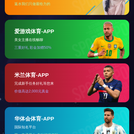
上一篇：
自来水用水小常识
下一篇：
远传水表小知识（二）
返回列表