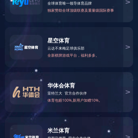
霍尔的、单干簧管的陆续产生并得到一定应用。一九九七年
双干簧管技术研制成功，并得到了应用。
脉冲式远传水表的最理想产品，还是一九九八年研发成
功的自保持开关技术。由于采用了双感应头、自保持开关技
术，使开关信号准确率达到了百分之百。又由于该技术采用
了水表玻璃之上的结构方式，成功的解决了防磁干扰的问
题。
2005年，一种可测倒流的具有自保持开关功能的远传技
术试验成功，这一技术彻底解决了因水表倒转造成的读数误
差，已得到了广泛地应用。
然而，经过多年运行试验证明，脉冲式远传水表存在不
可避免的技术缺陷。该系统计量准确性低、系统可靠性差、
维护工作量大等问题均暴露无疑，直接影响了远传水表的推