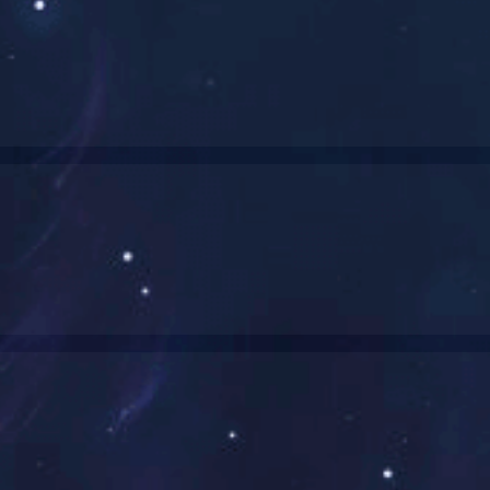
2018年度企业文化信息交流先进单
作者：小编
更新时间：2020-07-24 11:09:15
点击数：