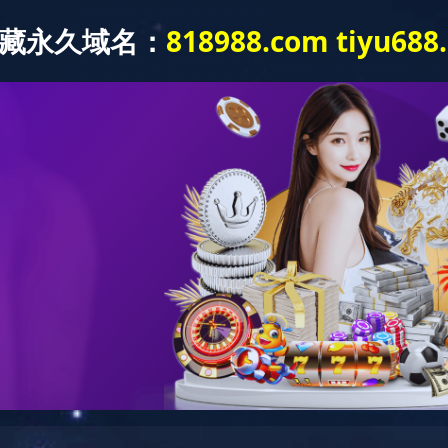
万象城手机在线官网-万象城(中国)
关于我们
新闻中心