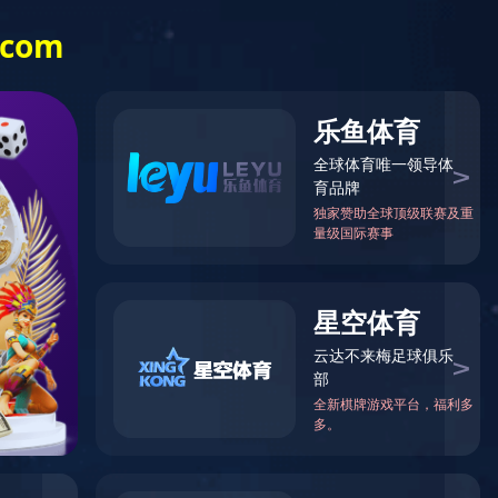
信息公开
便民服务
智慧水务
党群建设
业务板块