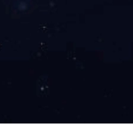
管网运营中心青安岗以公司开展的“雷霆行
动”为契机开展安全检查。重点检查办公室、