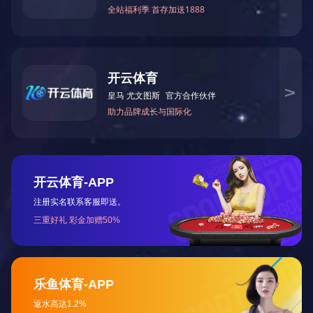
万象城手机在线官网-万象城(中国) 团支
部响应公司安全生产
“雷霆行动”专项部署，组
织团员青年开展有限空间作业应急救援演练，
明确现场作业负责人、安全监护员、气体检测
员等分工，同时模拟作业人员晕倒场景，救援
人员佩戴长管空气呼吸器快速施救，同步开展
心肺复苏、伤员转运，全程操作规范、响应迅
速。此次演练有效提升了团员青年有限空间作
业安全技能与应急处置能力。
客服联合团支部